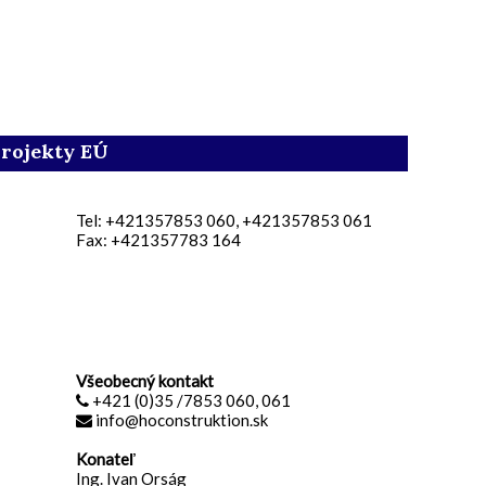
rojekty EÚ
Tel: +421357853 060, +421357853 061
Fax: +421357783 164
Všeobecný kontakt
+421 (0)35 /7853 060, 061
info@hoconstruktion.sk
Konateľ
Ing. Ivan Orság