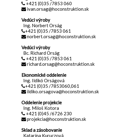
+421 (0)35 /7853 060
ivan.orsag@hoconstruktion.sk
Vedúci výroby
Ing. Norbert Orság
+421 (0)35 /7853 061
norbert.orsag@hoconstruktion.sk
Vedúci výroby
Bc. Richard Orság
+421 (0)35 /7853 061
richard.orsag@hoconstruktion.sk
Ekonomické oddelenie
Ing. Ildikó Orságová
+421 (0)35 /7853060,061
ildiko.orsagova@hoconstruktion.sk
Oddelenie projekcie
Ing. Miloš Kotora
+421 (0)45 /6726 230
projekcia@hoconstruktion.sk
Sklad a zásobovanie
Katarína Kuruczová