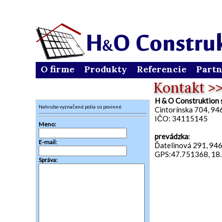
Notice
: Undefined index: HTTP_ACCEPT_LANGUAGE in
/home/
O firme
Produkty
Referencie
Partn
Kontakt
H & O Construktion s
Nahrubo vyznačené polia sú povinné.
Cintorínska 704, 94
IČO: 34115145
Meno:
prevádzka
:
E-mail:
Ďatelinová 291, 94
GPS:
47.751368, 18
Správa: