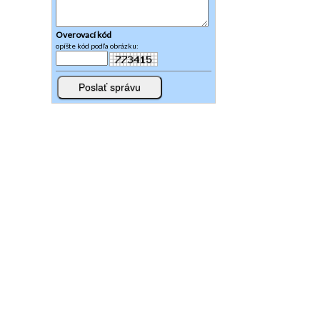
Overovací kód
opíšte kód podľa obrázku: