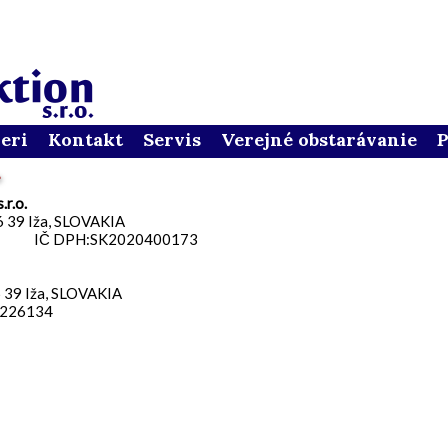
fg015400/www_root/stats/counter.php
on line
76
eri
Kontakt
Servis
Verejné obstarávanie
P
.r.o.
6 39 Iža, SLOVAKIA
 IČ DPH:SK2020400173
6 39 Iža, SLOVAKIA
.226134